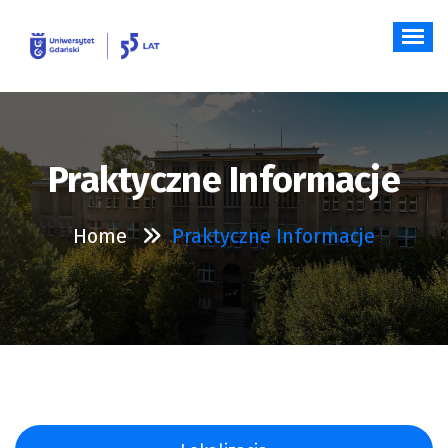
Skip
to
content
Praktyczne Informacje
Home
Praktyczne Informacje