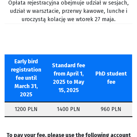
Opłata rejestracyjna obejmuje udział w sesjach,
udział w warsztacie, przerwy kawowe, lunche i
uroczystą kolację we wtorek 27 maja.
Early bird
Standard fee
registration
from April 1,
PhD student
fee until
2025 to May
fee
March 31,
15, 2025
2025
1200 PLN
1400 PLN
960 PLN
To pay your fee, please use the following account