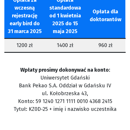
wczesną
standardowa
Opłata dla
rejestrację
od 1 kwietnia
doktorantów
early bird do
2025 do 15
31 marca 2025
maja 2025
1200 zł
1400 zł
960 zł
Wpłaty prosimy dokonywać na konto:
Uniwersytet Gdański
Bank Pekao S.A. Oddział w Gdańsku IV
ul. Kołobrzeska 43,
Konto: 59 1240 1271 1111 0010 4368 2415
Tytuł: KZ0D-25 + imię i nazwisko uczestnika